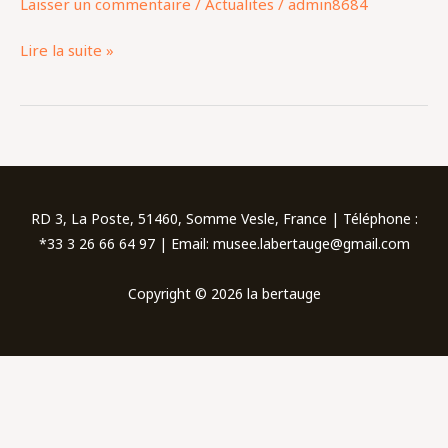
Laisser un commentaire
/
Actualites
/
admin8684
2024
Lire la suite »
RD 3, La Poste, 51460, Somme Vesle, France | Téléphone :
*33 3 26 66 64 97 | Email: musee.labertauge@gmail.com
Copyright © 2026 la bertauge