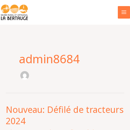
Aller
au
contenu
admin8684
Nouveau: Défilé de tracteurs
Nouveau:
Défilé
2024
de
tracteurs